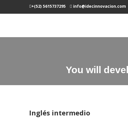
+(52) 5615737295
info@idecinnovacion.com
You will deve
Inglés intermedio