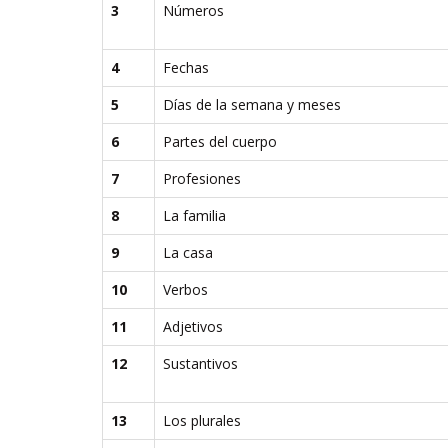
3
Números
4
Fechas
5
Días de la semana y meses
6
Partes del cuerpo
7
Profesiones
8
La familia
9
La casa
10
Verbos
11
Adjetivos
12
Sustantivos
13
Los plurales