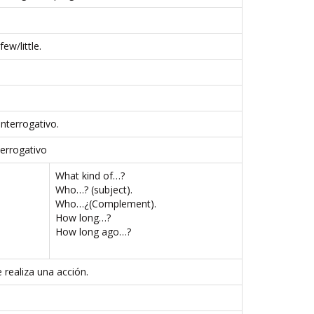
w/little.
interrogativo.
terrogativo
What kind of…?
Who…? (subject).
Who…¿(Complement).
How long…?
How long ago…?
 realiza una acción.