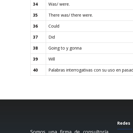
34
Was/ were.
35
There was/ there were.
36
Could
37
Did
38
Going to y gonna
39
Will
40
Palabras interrogativas con su uso en pasa
Redes
Somos una firma de consultoría