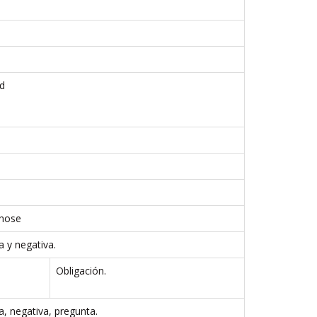
ad
those
a y negativa.
Obligación.
a, negativa, pregunta.